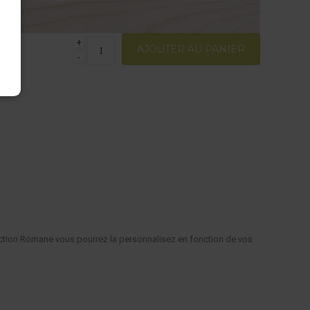
+
AJOUTER AU PANIER
-
ion.
nde
lection Romane vous pourrez la personnalisez en fonction de vos