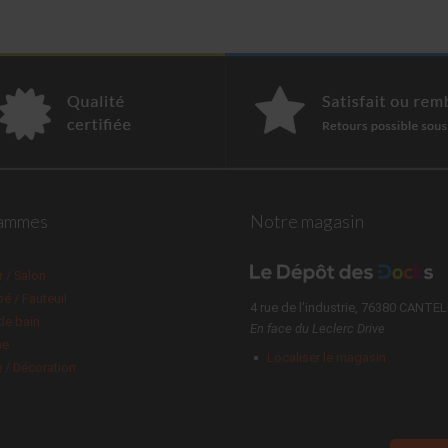
ammes
Notre magasin
r / Salon
é / Fauteuil
4 rue de l'industrie, 76380 CANTE
 de bain
En face du Leclerc Drive
ne
Localiser le magasin
e / Décoration