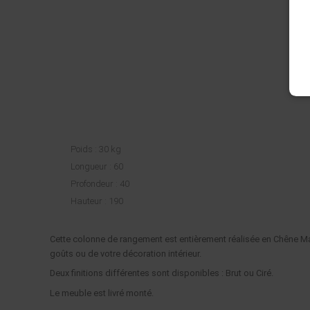
Poids : 30 kg
Longueur
: 60
Profondeur
: 40
Hauteur
: 190
Cette colonne de rangement est entièrement réalisée en Chêne Mas
goûts ou de votre décoration intérieur.
Deux finitions différentes sont disponibles : Brut ou Ciré.
Le meuble est livré monté.