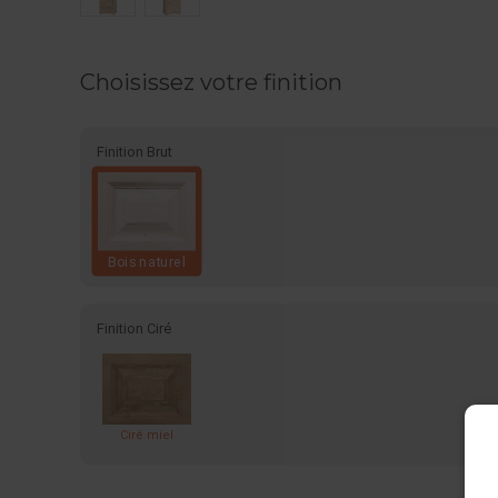
Choisissez votre finition
Finition Brut
Bois naturel
Finition Ciré
Ciré miel