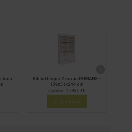
 bois
Bibliothèque 2 corps ROMANE -
Armoi
cm
159x51x244 cm
1 795.00 €
À partir de
CHOISISSEZ