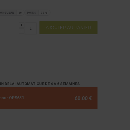
LONGUEUR
60
POIDS
30 kg
+
AJOUTER AU PANIER
-
UN DELAI AUTOMATIQUE DE 4 A 6 SEMAINES
60.00 €
n pour OPS631