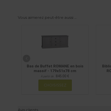
Vous aimerez peut-être aussi ...
f -
Bas de Buffet ROMANE en bois
Bibl
massif - 179x51x78 cm
RO
845.00 €
À partir de
CHOISISSEZ
Avis clients