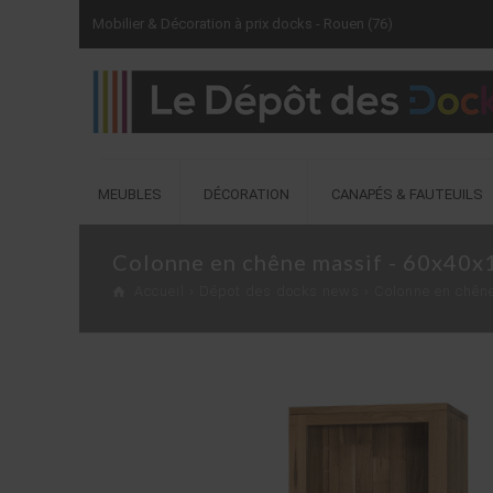
Mobilier & Décoration à prix docks - Rouen (76)
MEUBLES
DÉCORATION
CANAPÉS & FAUTEUILS
Colonne en chêne massif - 60x40x
Accueil
›
Dépot des docks news
› Colonne en chên