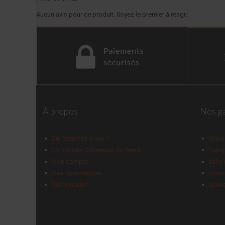
Aucun avis pour ce produit. Soyez le premier à réagir.
À propos
Nos g
Qui sommes-nous ?
Séjou
Conditions Générales de Vente
Canap
Mon compte
Salle
Mes commandes
Cuisi
Déconnexion
Literi