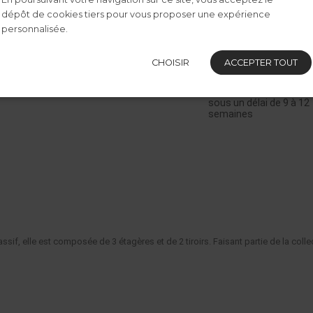
dépôt de cookies tiers pour vous proposer une expérience
personnalisée.
1000.00 €
Dont 4.70 € d'éco-participat
CHOISIR
ACCEPTER TOUT
Disponible sur comma
sous un délai de 9 à 12
semaines
sif, elle est composée de 3 étagères et de 2 tiroirs. Faisant partie de la col