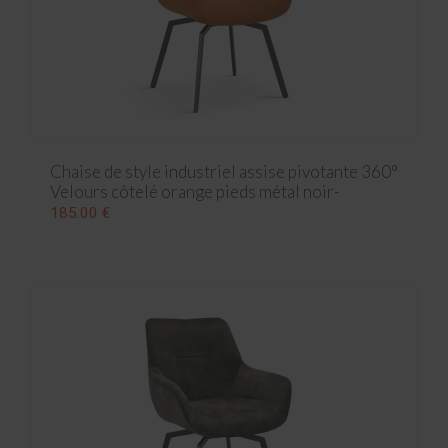
Chaise de style industriel assise pivotante 360°
Velours côtelé orange pieds métal noir-
63x63x84 cm
185.00 €