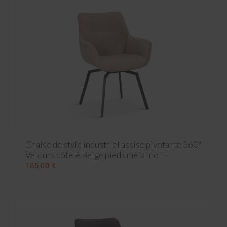
Chaise de style industriel assise pivotante 360°
Velours côtelé Beige pieds métal noir-
63x63x84 cm
185.00 €