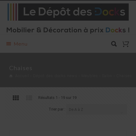
Menu
Chaises
Accueil
›
Dépot des docks news
›
Meubles
›
Salon
›
Chaises
Résultats 1 - 19 sur 19
Trier par :
De A à Z