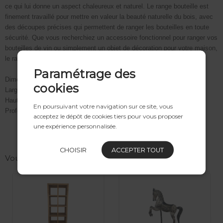
ce qui lui donne un aspect chaleureux et naturel. Le range bouteille est
finement travaillé pour mettre en valeur la beauté naturelle du bois, avec
des découpes précises qui permettent de ranger les bouteilles en toute
sécurité. Que vous recherchiez un accessoire fonctionnel pour ranger vos
bouteilles de vin ou simplement un objet de décoration pour votre maison,
le range bouteille en suar est un choix élégant et polyvalent.
Paramétrage des
Dimensions :
cookies
Largeur : 26 cm
Hauteur : 100 cm
En poursuivant votre navigation sur ce site, vous
Profondeur : 20 cm
acceptez le dépôt de cookies tiers pour vous proposer
une expérience personnalisée.
CHOISIR
ACCEPTER TOUT
Vous aimerez peut-être aussi ...