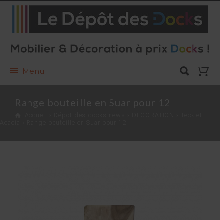
Menu
Range bouteille en Suar pour 12
Accueil
›
Dépot des docks news
›
DECORATION
›
Teck et
Acacia
› Range bouteille en Suar pour 12